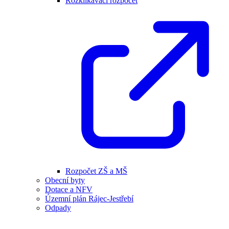
Rozklikávací rozpočet
Rozpočet ZŠ a MŠ
Obecní byty
Dotace a NFV
Územní plán Rájec-Jestřebí
Odpady