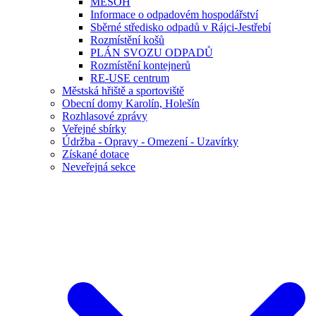
MESOH
Informace o odpadovém hospodářství
Sběrné středisko odpadů v Rájci-Jestřebí
Rozmístění košů
PLÁN SVOZU ODPADŮ
Rozmístění kontejnerů
RE-USE centrum
Městská hřiště a sportoviště
Obecní domy Karolín, Holešín
Rozhlasové zprávy
Veřejné sbírky
Údržba - Opravy - Omezení - Uzavírky
Získané dotace
Neveřejná sekce