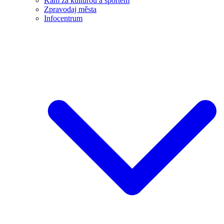
Kam za kulturou a sportem
Zpravodaj města
Infocentrum