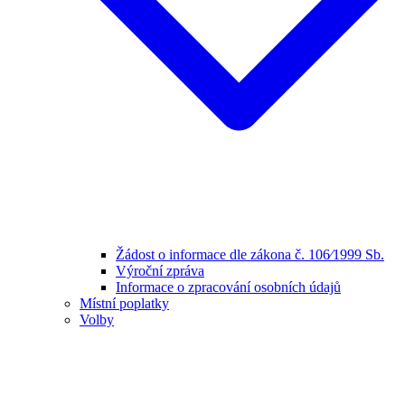
Žádost o informace dle zákona č. 106⁄1999 Sb.
Výroční zpráva
Informace o zpracování osobních údajů
Místní poplatky
Volby