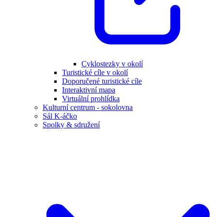
Cyklostezky v okolí
Turistické cíle v okolí
Doporučené turistické cíle
Interaktivní mapa
Virtuální prohlídka
Kulturní centrum - sokolovna
Sál K-áčko
Spolky & sdružení