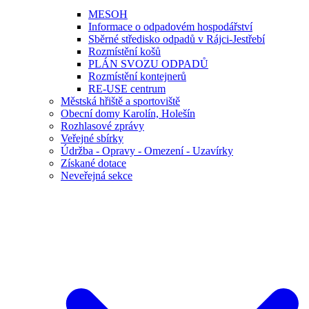
MESOH
Informace o odpadovém hospodářství
Sběrné středisko odpadů v Rájci-Jestřebí
Rozmístění košů
PLÁN SVOZU ODPADŮ
Rozmístění kontejnerů
RE-USE centrum
Městská hřiště a sportoviště
Obecní domy Karolín, Holešín
Rozhlasové zprávy
Veřejné sbírky
Údržba - Opravy - Omezení - Uzavírky
Získané dotace
Neveřejná sekce