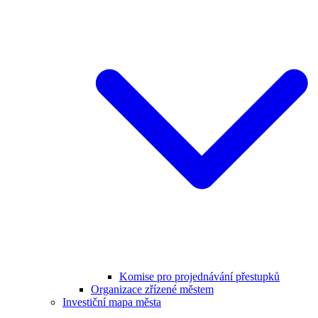
Komise pro projednávání přestupků
Organizace zřízené městem
Investiční mapa města