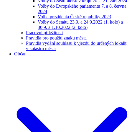
Volby do zastupitelstev krajů 20. a 21. září 2024
Volby do Evropského parlamentu 7. a 8. června
2024
Volba prezidenta České republiky 2023
Volby do Senátu 23.9. a 24.9.2022 (1. kolo) a
30.9. a 1.10.2022 (2. kolo)
Pracovní příležitosti
Pravidla pro použití znaku města
Pravidla vydání souhlasu k vjezdu do určených lokalit
v katastru města
Občan