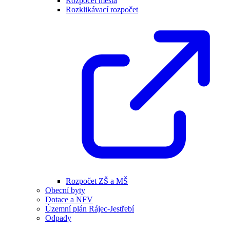
Rozpočet města
Rozklikávací rozpočet
Rozpočet ZŠ a MŠ
Obecní byty
Dotace a NFV
Územní plán Rájec-Jestřebí
Odpady