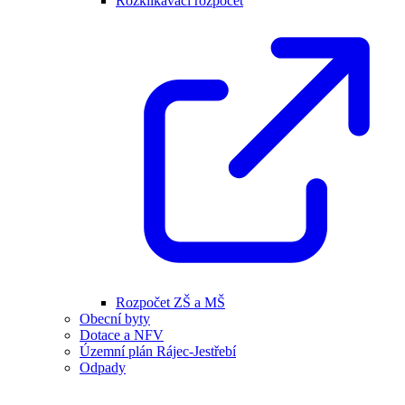
Rozklikávací rozpočet
Rozpočet ZŠ a MŠ
Obecní byty
Dotace a NFV
Územní plán Rájec-Jestřebí
Odpady