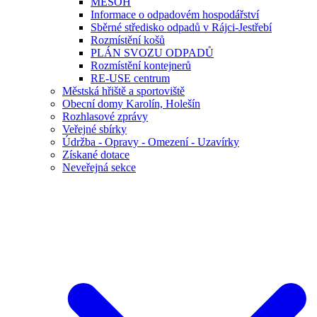
MESOH
Informace o odpadovém hospodářství
Sběrné středisko odpadů v Rájci-Jestřebí
Rozmístění košů
PLÁN SVOZU ODPADŮ
Rozmístění kontejnerů
RE-USE centrum
Městská hřiště a sportoviště
Obecní domy Karolín, Holešín
Rozhlasové zprávy
Veřejné sbírky
Údržba - Opravy - Omezení - Uzavírky
Získané dotace
Neveřejná sekce