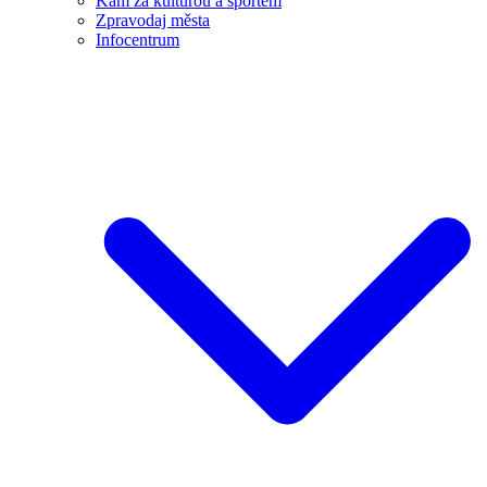
Kam za kulturou a sportem
Zpravodaj města
Infocentrum