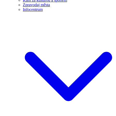
Kam za kulturou a sportem
Zpravodaj města
Infocentrum