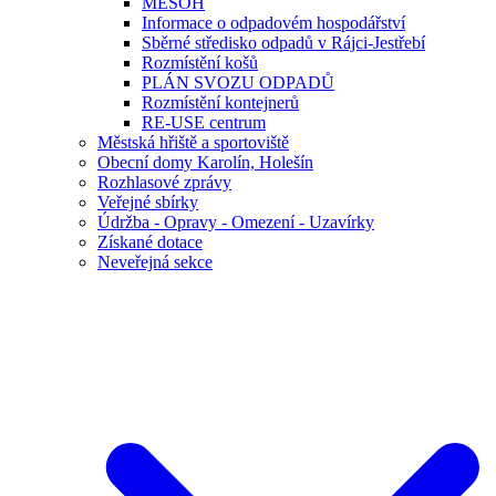
MESOH
Informace o odpadovém hospodářství
Sběrné středisko odpadů v Rájci-Jestřebí
Rozmístění košů
PLÁN SVOZU ODPADŮ
Rozmístění kontejnerů
RE-USE centrum
Městská hřiště a sportoviště
Obecní domy Karolín, Holešín
Rozhlasové zprávy
Veřejné sbírky
Údržba - Opravy - Omezení - Uzavírky
Získané dotace
Neveřejná sekce