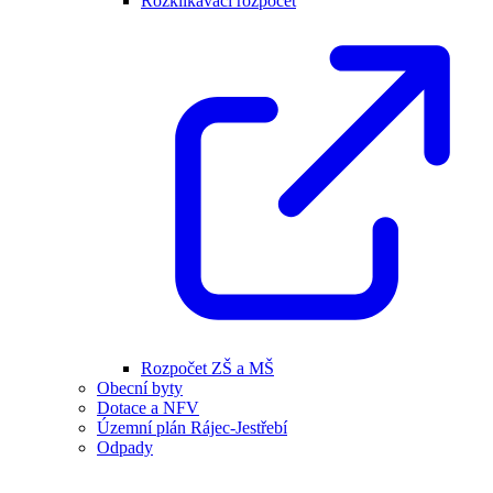
Rozklikávací rozpočet
Rozpočet ZŠ a MŠ
Obecní byty
Dotace a NFV
Územní plán Rájec-Jestřebí
Odpady