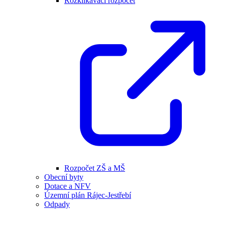
Rozklikávací rozpočet
Rozpočet ZŠ a MŠ
Obecní byty
Dotace a NFV
Územní plán Rájec-Jestřebí
Odpady