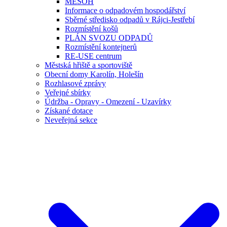
MESOH
Informace o odpadovém hospodářství
Sběrné středisko odpadů v Rájci-Jestřebí
Rozmístění košů
PLÁN SVOZU ODPADŮ
Rozmístění kontejnerů
RE-USE centrum
Městská hřiště a sportoviště
Obecní domy Karolín, Holešín
Rozhlasové zprávy
Veřejné sbírky
Údržba - Opravy - Omezení - Uzavírky
Získané dotace
Neveřejná sekce