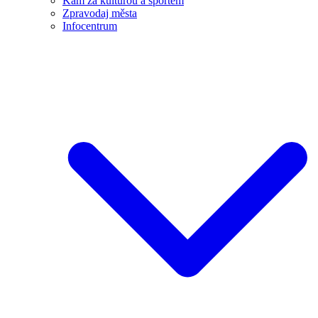
Kam za kulturou a sportem
Zpravodaj města
Infocentrum