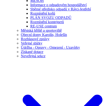
MESOH
Informace o odpadovém hospodářství
Sběrné středisko odpadů v Rájci-Jestřebí
Rozmístění košů
PLÁN SVOZU ODPADŮ
Rozmístění kontejnerů
RE-USE centrum
Městská hřiště a sportoviště
Obecní domy Karolín, Holešín
Rozhlasové zprávy
Veřejné sbírky
Údržba - Opravy - Omezení - Uzavírky
Získané dotace
Neveřejná sekce