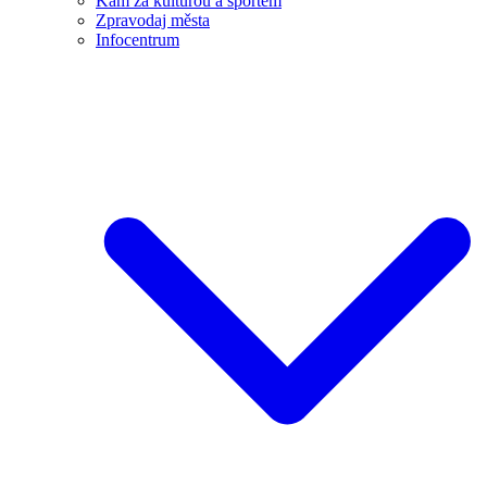
Kam za kulturou a sportem
Zpravodaj města
Infocentrum