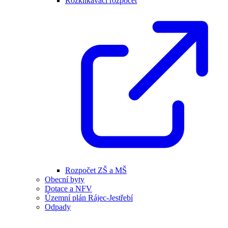
Rozklikávací rozpočet
Rozpočet ZŠ a MŠ
Obecní byty
Dotace a NFV
Územní plán Rájec-Jestřebí
Odpady