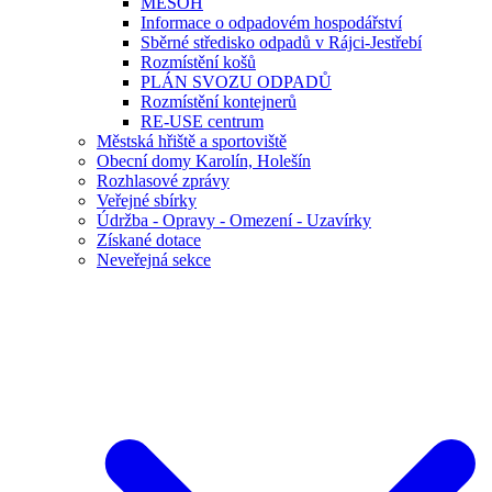
MESOH
Informace o odpadovém hospodářství
Sběrné středisko odpadů v Rájci-Jestřebí
Rozmístění košů
PLÁN SVOZU ODPADŮ
Rozmístění kontejnerů
RE-USE centrum
Městská hřiště a sportoviště
Obecní domy Karolín, Holešín
Rozhlasové zprávy
Veřejné sbírky
Údržba - Opravy - Omezení - Uzavírky
Získané dotace
Neveřejná sekce