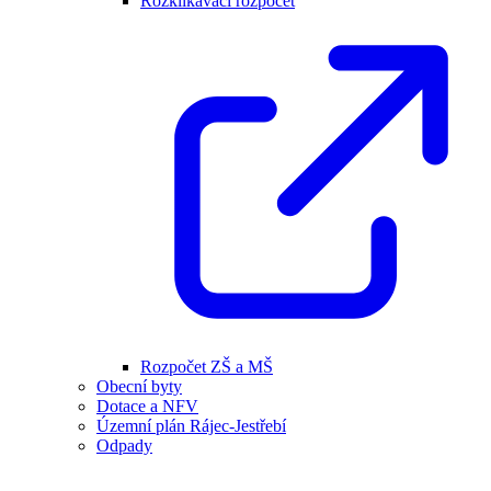
Rozklikávací rozpočet
Rozpočet ZŠ a MŠ
Obecní byty
Dotace a NFV
Územní plán Rájec-Jestřebí
Odpady