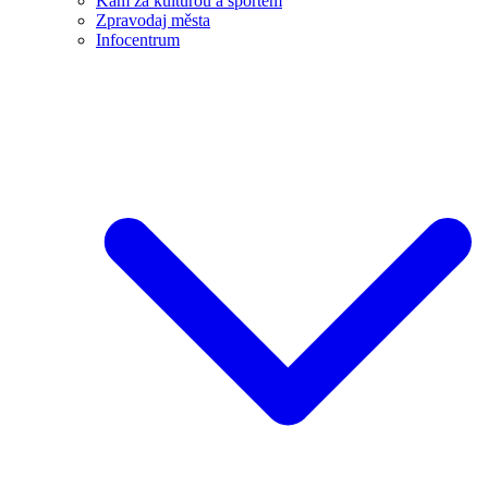
Kam za kulturou a sportem
Zpravodaj města
Infocentrum