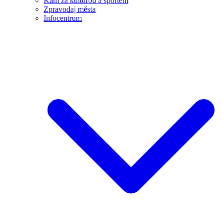
Kam za kulturou a sportem
Zpravodaj města
Infocentrum