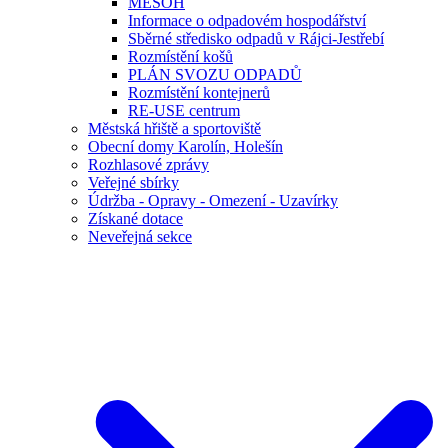
MESOH
Informace o odpadovém hospodářství
Sběrné středisko odpadů v Rájci-Jestřebí
Rozmístění košů
PLÁN SVOZU ODPADŮ
Rozmístění kontejnerů
RE-USE centrum
Městská hřiště a sportoviště
Obecní domy Karolín, Holešín
Rozhlasové zprávy
Veřejné sbírky
Údržba - Opravy - Omezení - Uzavírky
Získané dotace
Neveřejná sekce