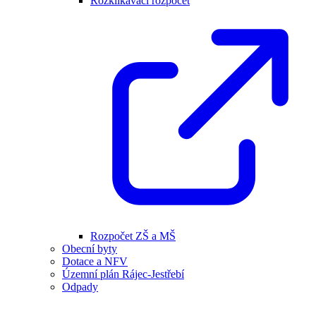
Rozklikávací rozpočet
Rozpočet ZŠ a MŠ
Obecní byty
Dotace a NFV
Územní plán Rájec-Jestřebí
Odpady