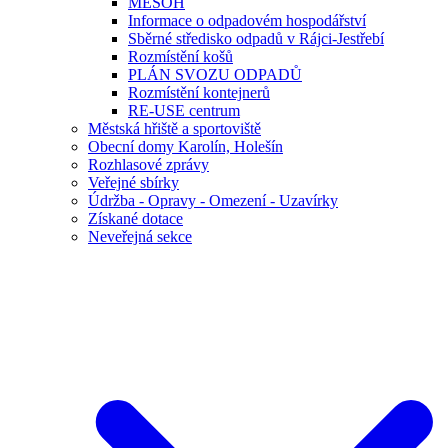
MESOH
Informace o odpadovém hospodářství
Sběrné středisko odpadů v Rájci-Jestřebí
Rozmístění košů
PLÁN SVOZU ODPADŮ
Rozmístění kontejnerů
RE-USE centrum
Městská hřiště a sportoviště
Obecní domy Karolín, Holešín
Rozhlasové zprávy
Veřejné sbírky
Údržba - Opravy - Omezení - Uzavírky
Získané dotace
Neveřejná sekce