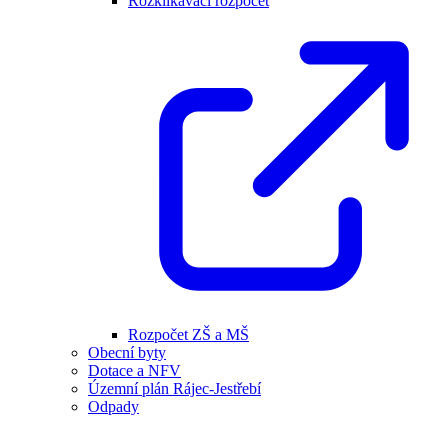
Rozklikávací rozpočet
Rozpočet ZŠ a MŠ
Obecní byty
Dotace a NFV
Územní plán Rájec-Jestřebí
Odpady