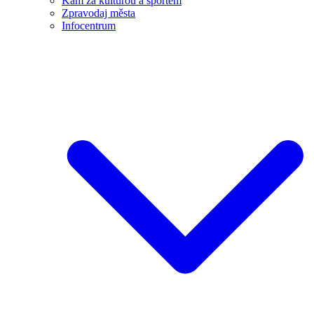
Kam za kulturou a sportem
Zpravodaj města
Infocentrum