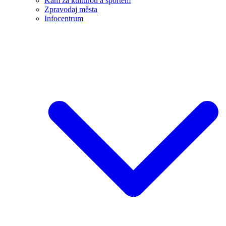
Kam za kulturou a sportem
Zpravodaj města
Infocentrum