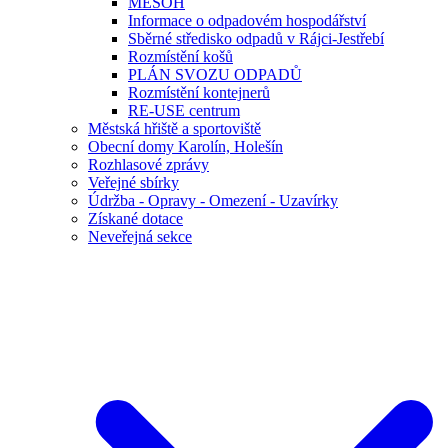
MESOH
Informace o odpadovém hospodářství
Sběrné středisko odpadů v Rájci-Jestřebí
Rozmístění košů
PLÁN SVOZU ODPADŮ
Rozmístění kontejnerů
RE-USE centrum
Městská hřiště a sportoviště
Obecní domy Karolín, Holešín
Rozhlasové zprávy
Veřejné sbírky
Údržba - Opravy - Omezení - Uzavírky
Získané dotace
Neveřejná sekce