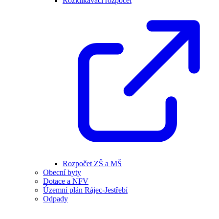
Rozklikávací rozpočet
Rozpočet ZŠ a MŠ
Obecní byty
Dotace a NFV
Územní plán Rájec-Jestřebí
Odpady