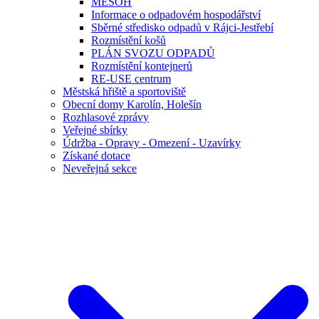
MESOH
Informace o odpadovém hospodářství
Sběrné středisko odpadů v Rájci-Jestřebí
Rozmístění košů
PLÁN SVOZU ODPADŮ
Rozmístění kontejnerů
RE-USE centrum
Městská hřiště a sportoviště
Obecní domy Karolín, Holešín
Rozhlasové zprávy
Veřejné sbírky
Údržba - Opravy - Omezení - Uzavírky
Získané dotace
Neveřejná sekce