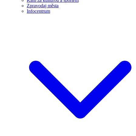
Kam za kulturou a sportem
Zpravodaj města
Infocentrum