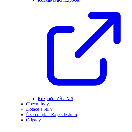
Rozklikávací rozpočet
Rozpočet ZŠ a MŠ
Obecní byty
Dotace a NFV
Územní plán Rájec-Jestřebí
Odpady