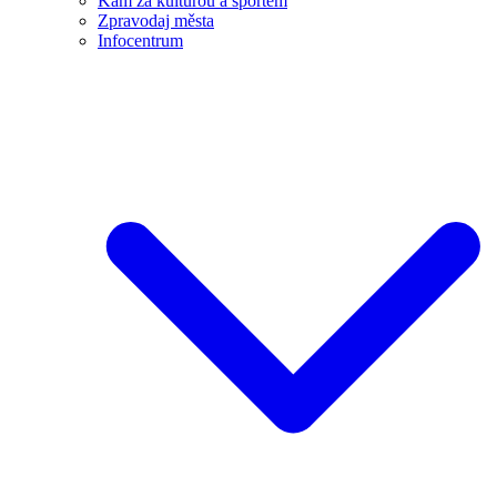
Kam za kulturou a sportem
Zpravodaj města
Infocentrum