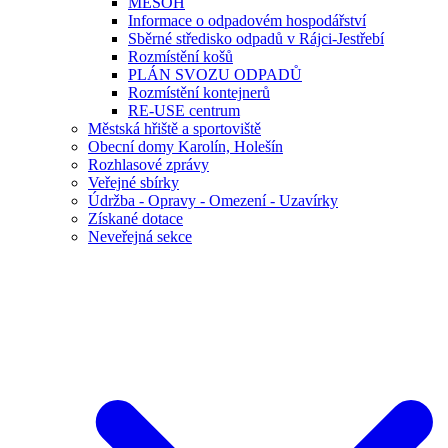
MESOH
Informace o odpadovém hospodářství
Sběrné středisko odpadů v Rájci-Jestřebí
Rozmístění košů
PLÁN SVOZU ODPADŮ
Rozmístění kontejnerů
RE-USE centrum
Městská hřiště a sportoviště
Obecní domy Karolín, Holešín
Rozhlasové zprávy
Veřejné sbírky
Údržba - Opravy - Omezení - Uzavírky
Získané dotace
Neveřejná sekce