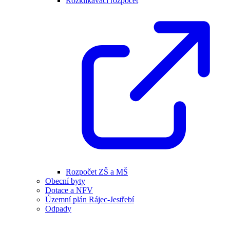
Rozklikávací rozpočet
Rozpočet ZŠ a MŠ
Obecní byty
Dotace a NFV
Územní plán Rájec-Jestřebí
Odpady