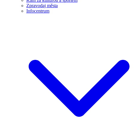
Kam za kulturou a sportem
Zpravodaj města
Infocentrum