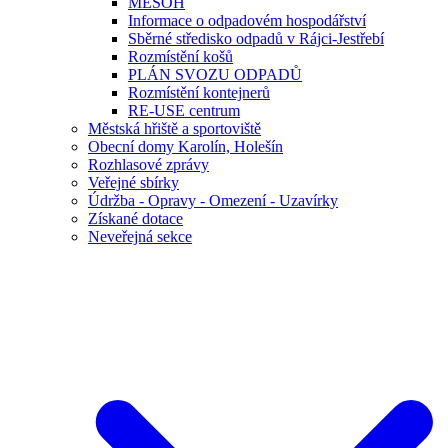
MESOH
Informace o odpadovém hospodářství
Sběrné středisko odpadů v Rájci-Jestřebí
Rozmístění košů
PLÁN SVOZU ODPADŮ
Rozmístění kontejnerů
RE-USE centrum
Městská hřiště a sportoviště
Obecní domy Karolín, Holešín
Rozhlasové zprávy
Veřejné sbírky
Údržba - Opravy - Omezení - Uzavírky
Získané dotace
Neveřejná sekce