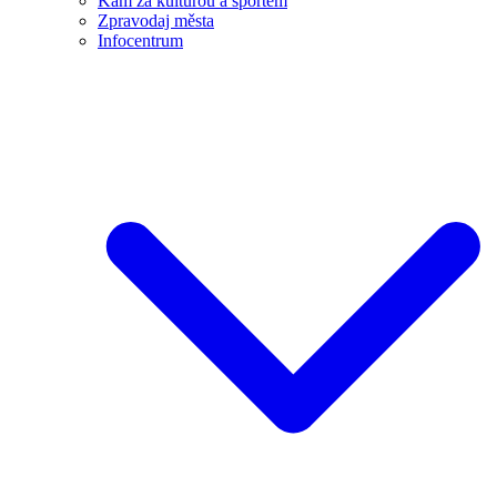
Kam za kulturou a sportem
Zpravodaj města
Infocentrum