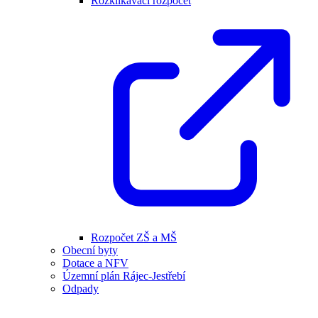
Rozklikávací rozpočet
Rozpočet ZŠ a MŠ
Obecní byty
Dotace a NFV
Územní plán Rájec-Jestřebí
Odpady