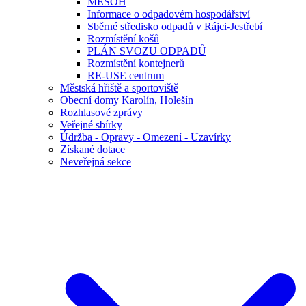
MESOH
Informace o odpadovém hospodářství
Sběrné středisko odpadů v Rájci-Jestřebí
Rozmístění košů
PLÁN SVOZU ODPADŮ
Rozmístění kontejnerů
RE-USE centrum
Městská hřiště a sportoviště
Obecní domy Karolín, Holešín
Rozhlasové zprávy
Veřejné sbírky
Údržba - Opravy - Omezení - Uzavírky
Získané dotace
Neveřejná sekce