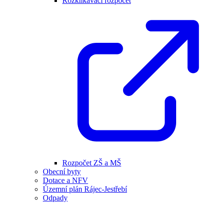
Rozklikávací rozpočet
Rozpočet ZŠ a MŠ
Obecní byty
Dotace a NFV
Územní plán Rájec-Jestřebí
Odpady