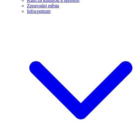
Kam za kulturou a sportem
Zpravodaj města
Infocentrum