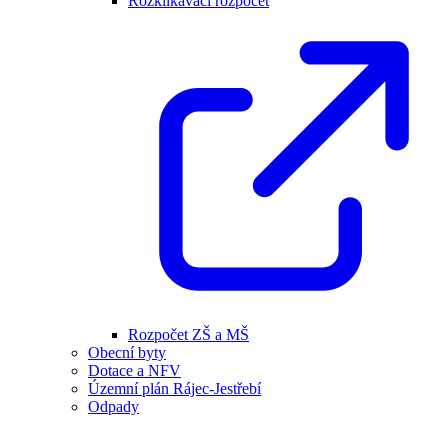
Rozklikávací rozpočet
Rozpočet ZŠ a MŠ
Obecní byty
Dotace a NFV
Územní plán Rájec-Jestřebí
Odpady