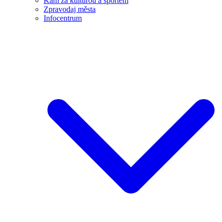
Kam za kulturou a sportem
Zpravodaj města
Infocentrum