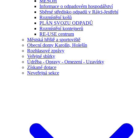
MESOH
Informace o odpadovém hospodářství
Sběrné středisko odpadů v Rájci-Jestřebí
Rozmístění košů
PLÁN SVOZU ODPADŮ
Rozmístění kontejnerů
RE-USE centrum
Městská hřiště a sportoviště
Obecní domy Karolín, Holešín
Rozhlasové zprávy
Veřejné sbírky
Údržba - Opravy - Omezení - Uzavírky
Získané dotace
Neveřejná sekce