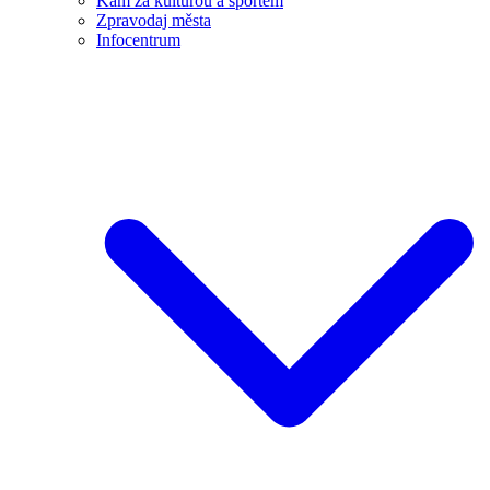
Kam za kulturou a sportem
Zpravodaj města
Infocentrum