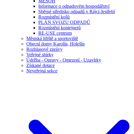
MESOH
Informace o odpadovém hospodářství
Sběrné středisko odpadů v Rájci-Jestřebí
Rozmístění košů
PLÁN SVOZU ODPADŮ
Rozmístění kontejnerů
RE-USE centrum
Městská hřiště a sportoviště
Obecní domy Karolín, Holešín
Rozhlasové zprávy
Veřejné sbírky
Údržba - Opravy - Omezení - Uzavírky
Získané dotace
Neveřejná sekce