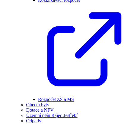
Rozklikávací rozpočet
Rozpočet ZŠ a MŠ
Obecní byty
Dotace a NFV
Územní plán Rájec-Jestřebí
Odpady