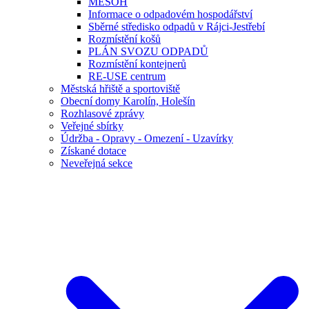
MESOH
Informace o odpadovém hospodářství
Sběrné středisko odpadů v Rájci-Jestřebí
Rozmístění košů
PLÁN SVOZU ODPADŮ
Rozmístění kontejnerů
RE-USE centrum
Městská hřiště a sportoviště
Obecní domy Karolín, Holešín
Rozhlasové zprávy
Veřejné sbírky
Údržba - Opravy - Omezení - Uzavírky
Získané dotace
Neveřejná sekce