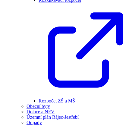
Rozklikávací rozpočet
Rozpočet ZŠ a MŠ
Obecní byty
Dotace a NFV
Územní plán Rájec-Jestřebí
Odpady