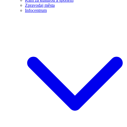
Kam za kulturou a sportem
Zpravodaj města
Infocentrum