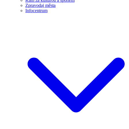
Kam za kulturou a sportem
Zpravodaj města
Infocentrum