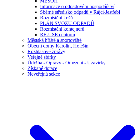
MESOH
Informace o odpadovém hospodářství
Sběrné středisko odpadů v Rájci-Jestřebí
Rozmístění košů
PLÁN SVOZU ODPADŮ
Rozmístění kontejnerů
RE-USE centrum
Městská hřiště a sportoviště
Obecní domy Karolín, Holešín
Rozhlasové zprávy
Veřejné sbírky
Údržba - Opravy - Omezení - Uzavírky
Získané dotace
Neveřejná sekce