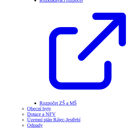
Rozklikávací rozpočet
Rozpočet ZŠ a MŠ
Obecní byty
Dotace a NFV
Územní plán Rájec-Jestřebí
Odpady