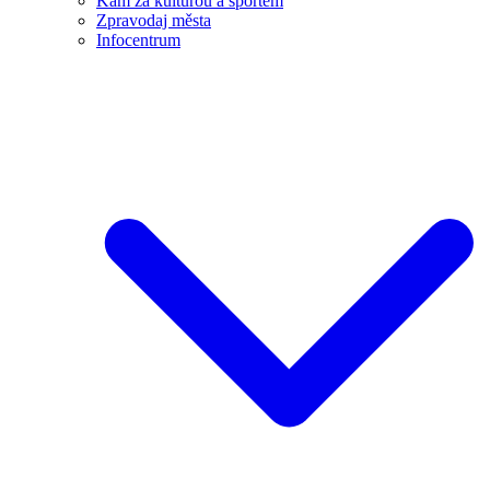
Kam za kulturou a sportem
Zpravodaj města
Infocentrum