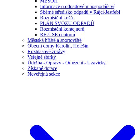
MESOH
Informace o odpadovém hospodářství
Sběrné středisko odpadů v Rájci-Jestřebí
Rozmístění košů
PLÁN SVOZU ODPADŮ
Rozmístění kontejnerů
RE-USE centrum
Městská hřiště a sportoviště
Obecní domy Karolín, Holešín
Rozhlasové zprávy
Veřejné sbírky
Údržba - Opravy - Omezení - Uzavírky
Získané dotace
Neveřejná sekce