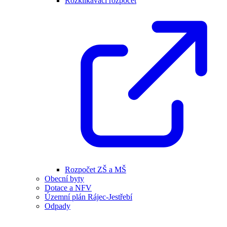
Rozklikávací rozpočet
Rozpočet ZŠ a MŠ
Obecní byty
Dotace a NFV
Územní plán Rájec-Jestřebí
Odpady