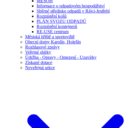
MESOH
Informace o odpadovém hospodářství
Sběrné středisko odpadů v Rájci-Jestřebí
Rozmístění košů
PLÁN SVOZU ODPADŮ
Rozmístění kontejnerů
RE-USE centrum
Městská hřiště a sportoviště
Obecní domy Karolín, Holešín
Rozhlasové zprávy
Veřejné sbírky
Údržba - Opravy - Omezení - Uzavírky
Získané dotace
Neveřejná sekce