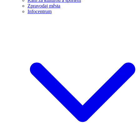
Kam za kulturou a sportem
Zpravodaj města
Infocentrum