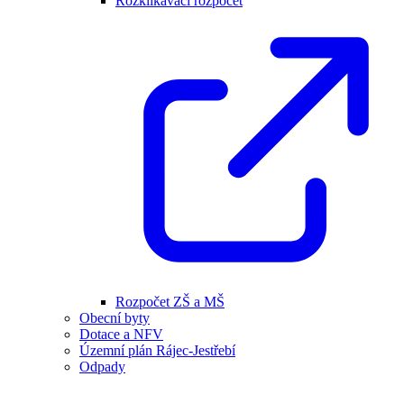
Rozklikávací rozpočet
Rozpočet ZŠ a MŠ
Obecní byty
Dotace a NFV
Územní plán Rájec-Jestřebí
Odpady