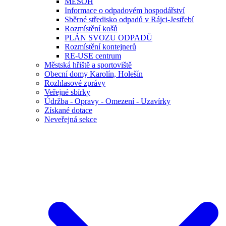
MESOH
Informace o odpadovém hospodářství
Sběrné středisko odpadů v Rájci-Jestřebí
Rozmístění košů
PLÁN SVOZU ODPADŮ
Rozmístění kontejnerů
RE-USE centrum
Městská hřiště a sportoviště
Obecní domy Karolín, Holešín
Rozhlasové zprávy
Veřejné sbírky
Údržba - Opravy - Omezení - Uzavírky
Získané dotace
Neveřejná sekce