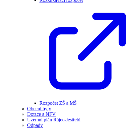
Rozklikávací rozpočet
Rozpočet ZŠ a MŠ
Obecní byty
Dotace a NFV
Územní plán Rájec-Jestřebí
Odpady