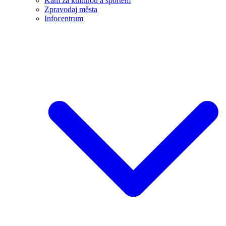
Kam za kulturou a sportem
Zpravodaj města
Infocentrum